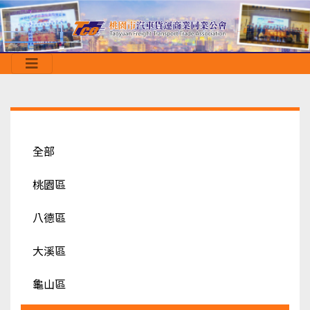
全部
桃園區
八德區
大溪區
龜山區