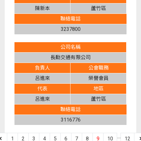
陳新本
蘆竹區
聯絡電話
3237800
公司名稱
長勳交通有限公司
負責人
公會職務
呂進來
榮譽會員
代表
地區
呂進來
蘆竹區
聯絡電話
3116776
....
1
2
3
4
5
6
7
8
9
10
12