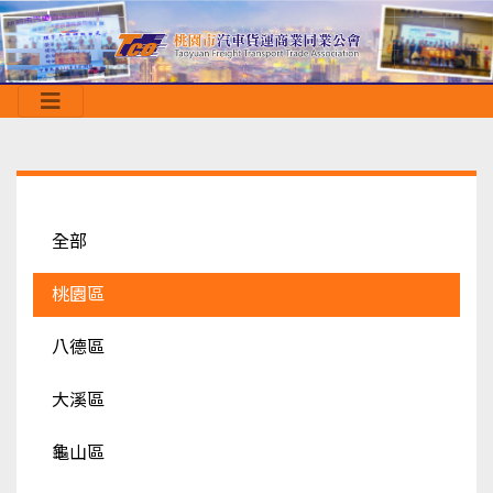
全部
桃園區
八德區
大溪區
龜山區