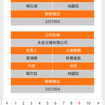
楊石城
桃園區
聯絡電話
3251004
公司名稱
永詮交通有限公司
負責人
公會職務
曾瑞嬌
榮譽會員
代表
地區
楊文銓
桃園區
聯絡電話
3251004
1
2
3
4
5
6
7
8
9
10