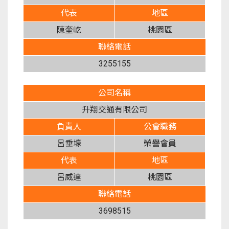
代表
地區
陳奎屹
桃園區
聯絡電話
3255155
公司名稱
升翔交通有限公司
負責人
公會職務
呂垂壕
榮譽會員
代表
地區
呂威達
桃園區
聯絡電話
3698515